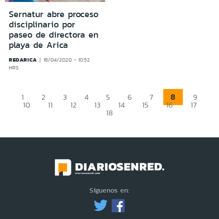
Sernatur abre proceso
disciplinario por
paseo de directora en
playa de Arica
REDARICA
16/04/2020 - 10:52
HRS
8
1
2
3
4
5
6
7
9
10
11
12
13
14
15
16
17
18
Síguenos en: