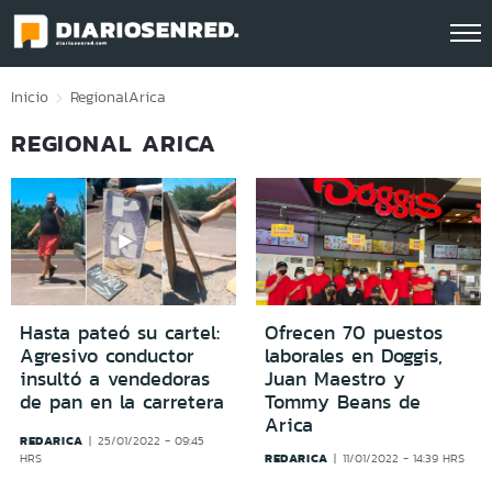
Click acá para ir directamente al contenido
Inicio
Regional
Arica
REGIONAL ARICA
Hasta pateó su cartel:
Ofrecen 70 puestos
Agresivo conductor
laborales en Doggis,
insultó a vendedoras
Juan Maestro y
de pan en la carretera
Tommy Beans de
Arica
REDARICA
25/01/2022 - 09:45
REDARICA
HRS
11/01/2022 - 14:39 HRS