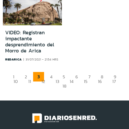
VIDEO: Registran
impactante
desprendimiento del
Morro de Arica
REDARICA
31/07/2021 - 21:54 HRS
3
1
2
4
5
6
7
8
9
10
11
12
13
14
15
16
17
18