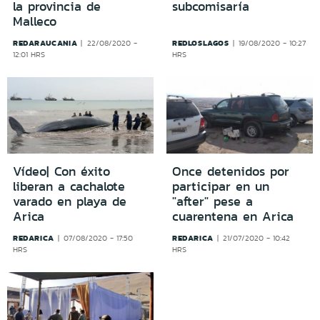
la provincia de
subcomisaría
Malleco
REDARAUCANIA
REDLOSLAGOS
22/08/2020 -
19/08/2020 - 10:27
12:01 HRS
HRS
Vídeo| Con éxito
Once detenidos por
liberan a cachalote
participar en un
varado en playa de
"after" pese a
Arica
cuarentena en Arica
REDARICA
REDARICA
07/08/2020 - 17:50
21/07/2020 - 10:42
HRS
HRS