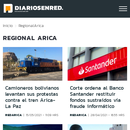
Click acá para ir directamente al contenido
Inicio
Regional
Arica
REGIONAL ARICA
Camioneros bolivianos
Corte ordena al Banco
levantan sus protestas
Santander restituir
contra el tren Arica-
fondos sustraídos vía
La Paz
fraude informático
REDARICA
REDARICA
15/05/2021 - 11:09 HRS
28/04/2021 - 16:55 HRS