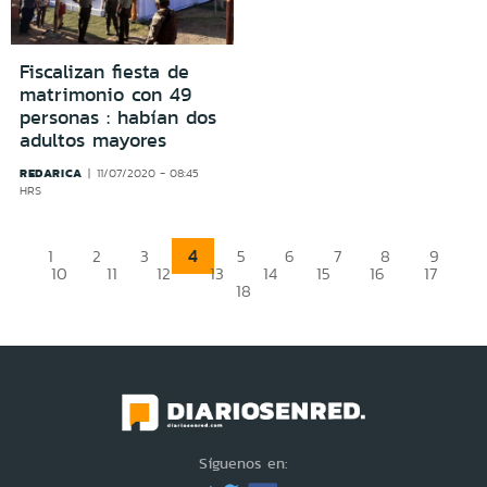
Fiscalizan fiesta de
matrimonio con 49
personas : habían dos
adultos mayores
REDARICA
11/07/2020 - 08:45
HRS
4
1
2
3
5
6
7
8
9
10
11
12
13
14
15
16
17
18
Síguenos en: