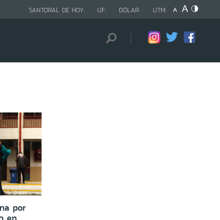
SANTORAL DE HOY:
UF:
DÓLAR:
UTM:
na por
o en