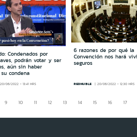
6 razones de por qué la
do: Condenados por
Convención nos hará viv
raves, podrán votar y ser
seguros
os, aún sin haber
 su condena
REDNUBLE
20/06/2022 - 13:41 HRS
20/06/2022 - 12:30 HRS
9
10
11
12
13
14
15
16
17