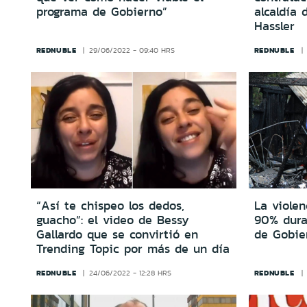
programa de Gobierno”
alcaldía 
Hassler
REDNUBLE
REDNUBLE
29/06/2022 - 09:40 HRS
“Así te chispeo los dedos,
La viole
guacho”: el video de Bessy
90% dura
Gallardo que se convirtió en
de Gobie
Trending Topic por más de un día
REDNUBLE
REDNUBLE
24/06/2022 - 12:28 HRS