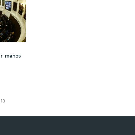
ir menos
18