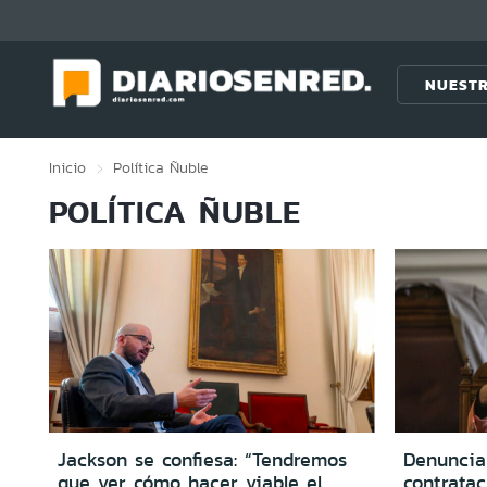
Click acá para ir directamente al contenido
NUESTR
Inicio
Política
Ñuble
POLÍTICA ÑUBLE
Jackson se confiesa: “Tendremos
Denuncia
que ver cómo hacer viable el
contratac