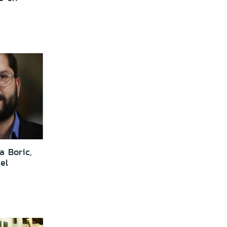
 Boric,
el