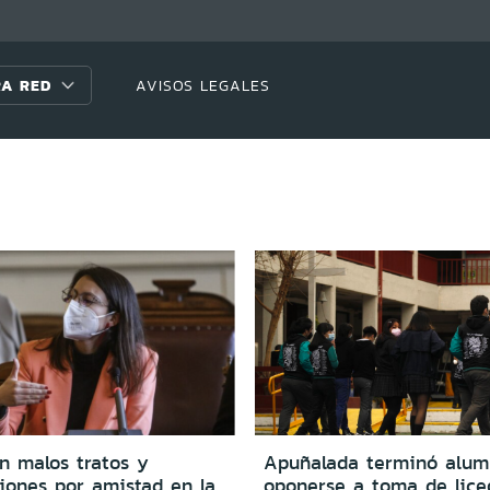
A RED
AVISOS LEGALES
n malos tratos y
Apuñalada terminó alum
iones por amistad en la
oponerse a toma de lice