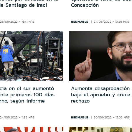
de Santiago de Irací
Concepción
REDNUBLE
28/06/2022 - 16:41 HRS
24/06/2022 - 13:26 HRS
ncia en el sur aumentó
Aumenta desaprobación a
nte primeros 100 días
baja el apruebo y crece 
rno, según informe
rechazo
REDNUBLE
24/06/2022 - 11:32 HRS
20/06/2022 - 15:02 HRS