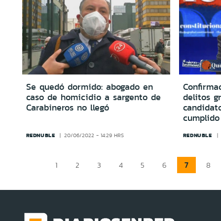
Se quedó dormido: abogado en
Confirma
caso de homicidio a sargento de
delitos g
Carabineros no llegó
candidat
cumplido
REDNUBLE
REDNUBLE
20/06/2022 - 14:29 HRS
7
1
2
3
4
5
6
8