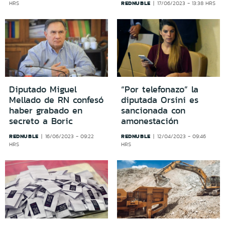
REDNUBLE
HRS
17/06/2023 - 13:38 HRS
Diputado Miguel
“Por telefonazo” la
Mellado de RN confesó
diputada Orsini es
haber grabado en
sancionada con
secreto a Boric
amonestación
REDNUBLE
REDNUBLE
16/06/2023 - 09:22
12/04/2023 - 09:46
HRS
HRS