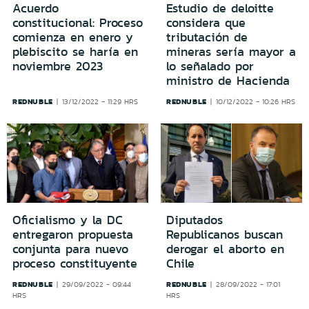
Acuerdo
Estudio de deloitte
constitucional: Proceso
considera que
comienza en enero y
tributación de
plebiscito se haría en
mineras sería mayor a
noviembre 2023
lo señalado por
ministro de Hacienda
REDNUBLE
REDNUBLE
13/12/2022 - 11:29 HRS
10/12/2022 - 10:26 HRS
Oficialismo y la DC
Diputados
entregaron propuesta
Republicanos buscan
conjunta para nuevo
derogar el aborto en
proceso constituyente
Chile
REDNUBLE
REDNUBLE
29/09/2022 - 09:44
28/09/2022 - 17:01
HRS
HRS