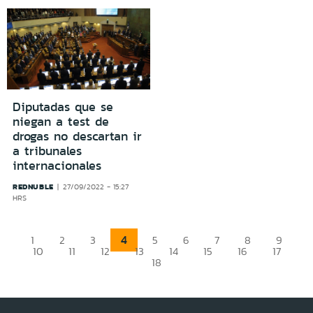
Diputadas que se
niegan a test de
drogas no descartan ir
a tribunales
internacionales
REDNUBLE
27/09/2022 - 15:27
HRS
4
1
2
3
5
6
7
8
9
10
11
12
13
14
15
16
17
18