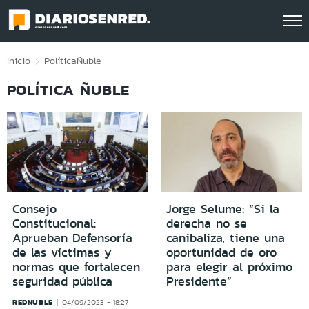
Click acá para ir directamente al contenido
Inicio
Política
Ñuble
POLÍTICA ÑUBLE
Consejo
Jorge Selume: “Si la
Constitucional:
derecha no se
Aprueban Defensoría
canibaliza, tiene una
de las víctimas y
oportunidad de oro
normas que fortalecen
para elegir al próximo
seguridad pública
Presidente”
REDNUBLE
04/09/2023 - 18:27