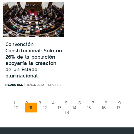
Convención
Constitucional: Solo un
26% de la población
apoyaría la creación
de un Estado
plurinacional
REDNUBLE
14/04/2022 - 10:19 HRS
1
2
3
4
5
6
7
8
9
11
10
12
13
14
15
16
17
18