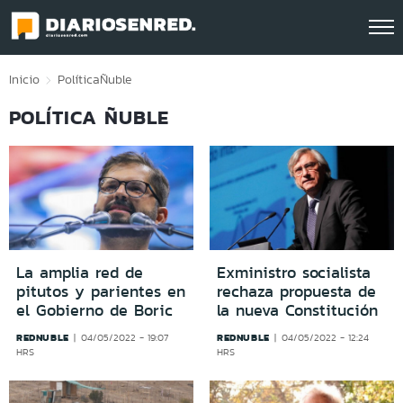
Click acá para ir directamente al contenido
Inicio
Política
Ñuble
POLÍTICA ÑUBLE
La amplia red de
Exministro socialista
pitutos y parientes en
rechaza propuesta de
el Gobierno de Boric
la nueva Constitución
REDNUBLE
REDNUBLE
04/05/2022 - 19:07
04/05/2022 - 12:24
HRS
HRS