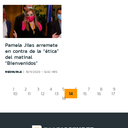
Pamela Jiles arremete
en contra de la “ética”
del matinal
“Bienvenidos”
REDNUBLE
19/11/2020 - 14:32 HRS
1
2
3
4
5
6
7
8
9
14
10
11
12
13
15
16
17
18