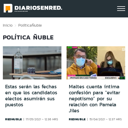
Click acá para ir directamente al contenido
Inicio
Política
Ñuble
POLÍTICA ÑUBLE
Estas serán las fechas
Maltes cuenta íntima
en que los candidatos
confesión para "evitar
electos asumirán sus
nepotismo" por su
puestos
relación con Pamela
Jiles
REDNUBLE
REDNUBLE
17/05/2021 - 12:36 HRS
15/04/2021 - 12:37 HRS