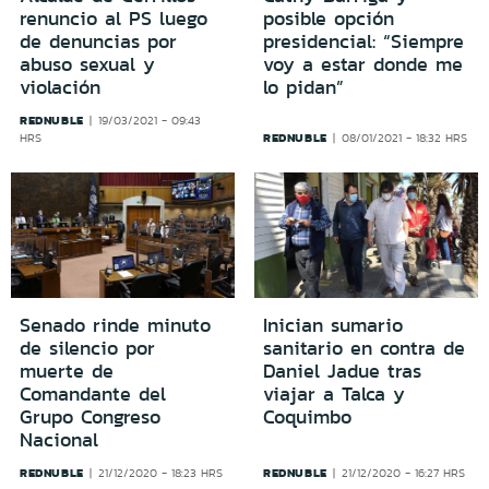
renuncio al PS luego
posible opción
de denuncias por
presidencial: “Siempre
abuso sexual y
voy a estar donde me
violación
lo pidan”
REDNUBLE
19/03/2021 - 09:43
REDNUBLE
HRS
08/01/2021 - 18:32 HRS
Senado rinde minuto
Inician sumario
de silencio por
sanitario en contra de
muerte de
Daniel Jadue tras
Comandante del
viajar a Talca y
Grupo Congreso
Coquimbo
Nacional
REDNUBLE
REDNUBLE
21/12/2020 - 18:23 HRS
21/12/2020 - 16:27 HRS