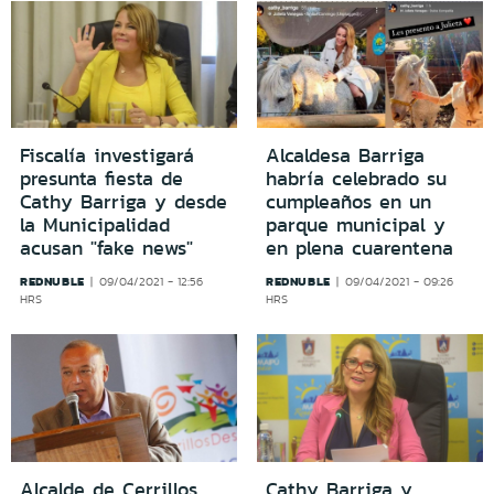
Fiscalía investigará
Alcaldesa Barriga
presunta fiesta de
habría celebrado su
Cathy Barriga y desde
cumpleaños en un
la Municipalidad
parque municipal y
acusan "fake news"
en plena cuarentena
REDNUBLE
REDNUBLE
09/04/2021 - 12:56
09/04/2021 - 09:26
HRS
HRS
Alcalde de Cerrillos
Cathy Barriga y