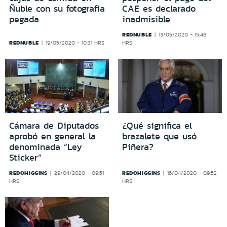
Ñuble con su fotografía
CAE es declarado
pegada
inadmisible
REDNUBLE
13/05/2020 - 15:48
REDNUBLE
19/05/2020 - 10:31 HRS
HRS
Cámara de Diputados
¿Qué significa el
aprobó en general la
brazalete que usó
denominada “Ley
Piñera?
Sticker”
REDOHIGGINS
REDOHIGGINS
29/04/2020 - 09:51
16/04/2020 - 09:52
HRS
HRS