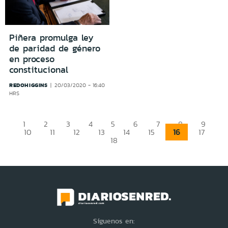
Piñera promulga ley
de paridad de género
en proceso
constitucional
REDOHIGGINS
20/03/2020 - 16:40
HRS
1
2
3
4
5
6
7
8
9
16
10
11
12
13
14
15
17
18
Síguenos en: