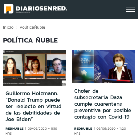
Click acá para ir directamente al contenido
Inicio
Política
Ñuble
POLÍTICA ÑUBLE
Chofer de
Guillermo Holzmann:
subsecretaria Daza
“Donald Trump puede
cumple cuarentena
ser reelecto en virtud
preventiva por posible
de las debilidades de
contagio con Covid-19
Joe Biden”
REDNUBLE
REDNUBLE
09/06/2020 - 11:59
06/06/2020 - 11:20
HRS
HRS