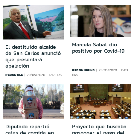
Marcela Sabat dio
El destituido alcalde
positivo por Covid-19
de San Carlos anunció
que presentará
apelación
REDOHIGGINS
25/05/2020 - 16:03
REDNUBLE
29/05/2020 - 17:17 HRS
HRS
Diputado repartió
Proyecto que buscaba
cajas de comida en
posponer el pago del