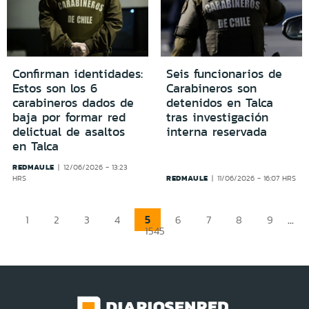
Confirman identidades:
Seis funcionarios de
Estos son los 6
Carabineros son
carabineros dados de
detenidos en Talca
baja por formar red
tras investigación
delictual de asaltos
interna reservada
en Talca
REDMAULE
12/06/2026 - 13:23
REDMAULE
HRS
11/06/2026 - 16:07 HRS
5
...
1
2
3
4
6
7
8
9
1545