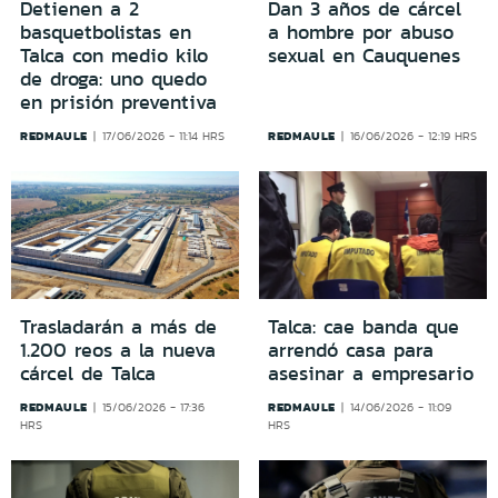
Detienen a 2
Dan 3 años de cárcel
basquetbolistas en
a hombre por abuso
Talca con medio kilo
sexual en Cauquenes
de droga: uno quedo
en prisión preventiva
REDMAULE
REDMAULE
17/06/2026 - 11:14 HRS
16/06/2026 - 12:19 HRS
Trasladarán a más de
Talca: cae banda que
1.200 reos a la nueva
arrendó casa para
cárcel de Talca
asesinar a empresario
REDMAULE
REDMAULE
15/06/2026 - 17:36
14/06/2026 - 11:09
HRS
HRS