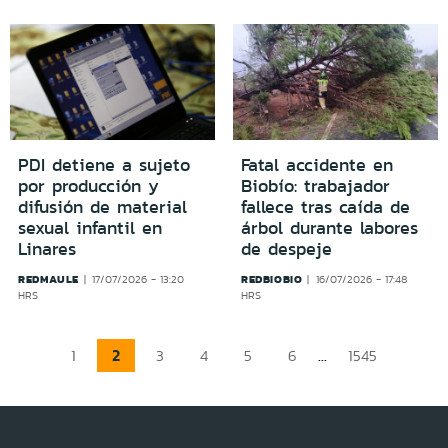
PDI detiene a sujeto
Fatal accidente en
por producción y
Biobío: trabajador
difusión de material
fallece tras caída de
sexual infantil en
árbol durante labores
Linares
de despeje
REDMAULE
REDBIOBIO
17/07/2026 - 13:20
16/07/2026 - 17:48
HRS
HRS
2
...
1
3
4
5
6
1545