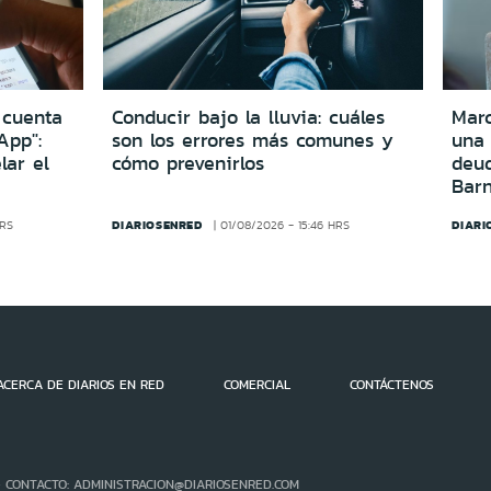
 cuenta
Conducir bajo la lluvia: cuáles
Marc
App":
son los errores más comunes y
una
lar el
cómo prevenirlos
deu
Bar
DIARIOSENRED
DIARI
HRS
01/08/2026 - 15:46 HRS
ACERCA DE DIARIOS EN RED
COMERCIAL
CONTÁCTENOS
- CONTACTO: ADMINISTRACION@DIARIOSENRED.COM