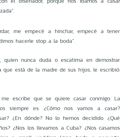
con el diseñador, porque nos íbamos a casar
zada”.
rdar, me empecé a hinchar, empecé a tener
imos hacerle stop a la boda”.
ta, quien nunca duda o escatima en demostrar
que está de la madre de sus hijos, le escribió:
 me escribe que se quiere casar conmigo. La
os siempre es: ¿Cómo nos vamos a casar?
ar? ¿En dónde? No lo hemos decidido. ¿Qué
ños? ¿Nos los llevamos a Cuba? ¿Nos casamos