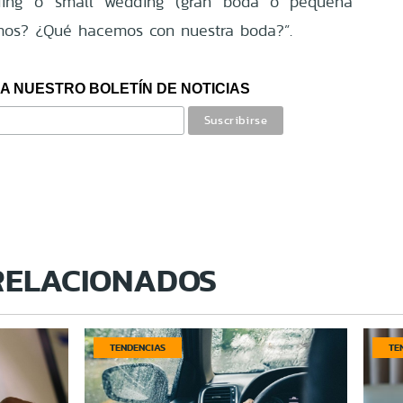
ding o small wedding (gran boda o pequeña
os? ¿Qué hacemos con nuestra boda?”.
A NUESTRO BOLETÍN DE NOTICIAS
RELACIONADOS
TENDENCIAS
TE