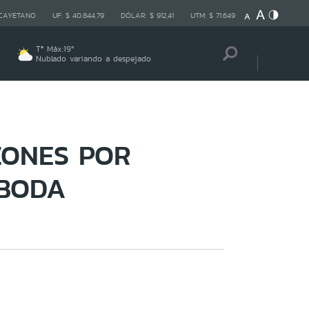
 CAYETANO
UF:
$ 40.844,79
DÓLAR:
$ 912,41
UTM:
$ 71.649
Tª Máx:
19
º
Nublado variando a despejado
ZONES POR
 BODA