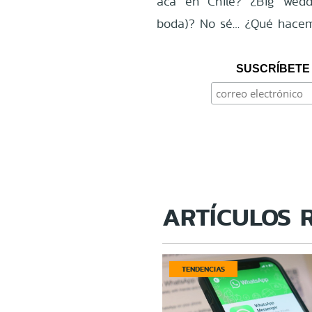
acá en Chile? ¿Big wed
boda)? No sé… ¿Qué hacem
SUSCRÍBETE 
ARTÍCULOS 
TENDENCIAS