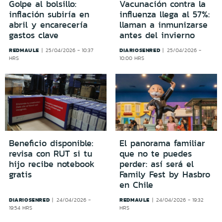
Golpe al bolsillo:
Vacunación contra la
inflación subiría en
influenza llega al 57%:
abril y encarecería
llaman a inmunizarse
gastos clave
antes del invierno
REDMAULE
DIARIOSENRED
25/04/2026 - 10:37
25/04/2026 -
HRS
10:00 HRS
Beneficio disponible:
El panorama familiar
revisa con RUT si tu
que no te puedes
hijo recibe notebook
perder: así será el
gratis
Family Fest by Hasbro
en Chile
DIARIOSENRED
REDMAULE
24/04/2026 -
24/04/2026 - 19:32
19:54 HRS
HRS