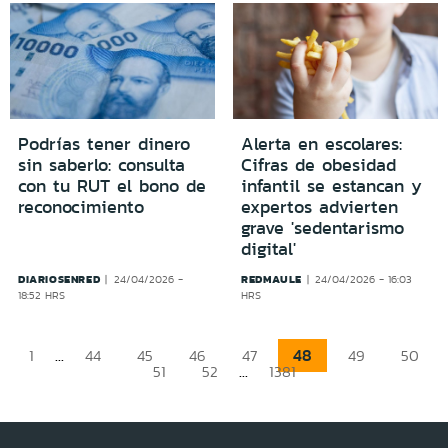
Podrías tener dinero
Alerta en escolares:
sin saberlo: consulta
Cifras de obesidad
con tu RUT el bono de
infantil se estancan y
reconocimiento
expertos advierten
grave 'sedentarismo
digital'
DIARIOSENRED
REDMAULE
24/04/2026 -
24/04/2026 - 16:03
18:52 HRS
HRS
...
48
1
44
45
46
47
49
50
...
51
52
1381