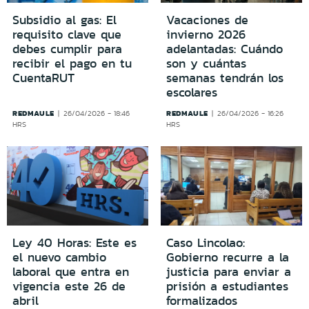
Subsidio al gas: El
Vacaciones de
requisito clave que
invierno 2026
debes cumplir para
adelantadas: Cuándo
recibir el pago en tu
son y cuántas
CuentaRUT
semanas tendrán los
escolares
REDMAULE
REDMAULE
26/04/2026 - 18:46
26/04/2026 - 16:26
HRS
HRS
Ley 40 Horas: Este es
Caso Lincolao:
el nuevo cambio
Gobierno recurre a la
laboral que entra en
justicia para enviar a
vigencia este 26 de
prisión a estudiantes
abril
formalizados