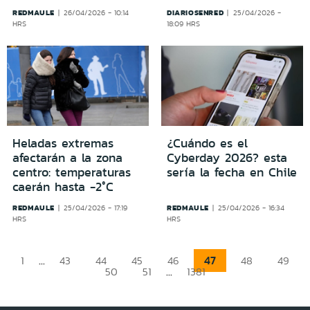
REDMAULE
DIARIOSENRED
26/04/2026 - 10:14
25/04/2026 -
HRS
18:09 HRS
Heladas extremas
¿Cuándo es el
afectarán a la zona
Cyberday 2026? esta
centro: temperaturas
sería la fecha en Chile
caerán hasta -2°C
REDMAULE
REDMAULE
25/04/2026 - 17:19
25/04/2026 - 16:34
HRS
HRS
...
47
1
43
44
45
46
48
49
...
50
51
1381