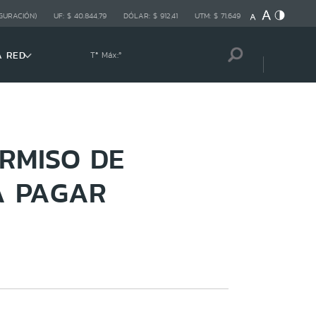
GURACIÓN)
UF:
$ 40.844,79
DÓLAR:
$ 912,41
UTM:
$ 71.649
A RED
Tª Máx:
º
ERMISO DE
A PAGAR