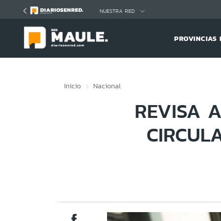
Click acá para ir directamente al contenido
NUESTRA RED
PROVINCIAS 
Inicio
Nacional
REVISA A
CIRCUL