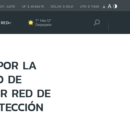
HOY:
JUSTO
UF:
$ 40.844,79
DÓLAR:
$ 912,41
UTM:
$ 71.649
Tª Máx:
12
º
 RED
Despejado
POR LA
O DE
R RED DE
TECCIÓN