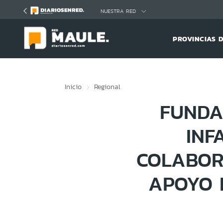
Click acá para ir directamente al contenido
NUESTRA RED
PROVINCIAS 
Inicio
Regional
FUNDA
INF
COLABOR
APOYO 