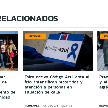
RELACIONADOS
REGIONAL
RE
per
Talca activa Código Azul ante el
Preo
n de
frío: intensifican recorridos y
y el
y
atención a personas en
agri
iento de
situación de calle
nidad
REDMAULE
REDM
S
06/08/2026 - 19:28 HRS