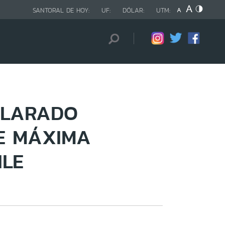
SANTORAL DE HOY:
UF:
DÓLAR:
UTM:
CLARADO
E MÁXIMA
ILE