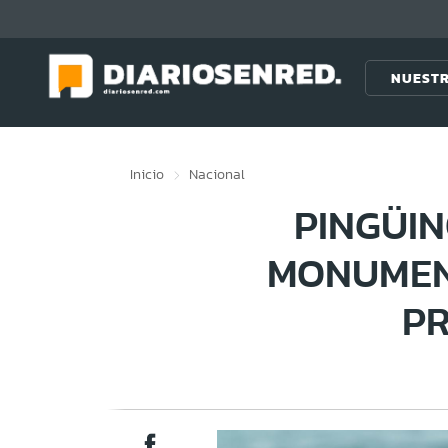
Click acá para ir directamente al contenido
NUESTR
Inicio
Nacional
PINGÜI
MONUMEN
PR