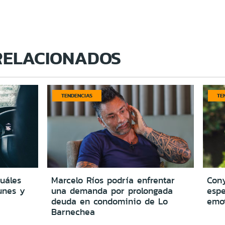
RELACIONADOS
TENDENCIAS
TE
cuáles
Marcelo Ríos podría enfrentar
Cony
unes y
una demanda por prolongada
espe
deuda en condominio de Lo
emo
Barnechea