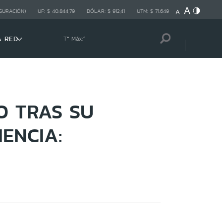
GURACIÓN)
UF:
$ 40.844,79
DÓLAR:
$ 912,41
UTM:
$ 71.649
A RED
Tª Máx:
º
O TRAS SU
ENCIA: