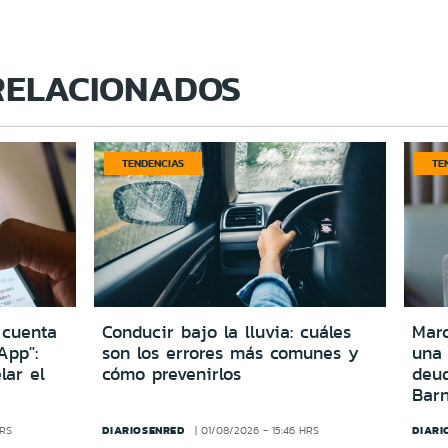
RELACIONADOS
TENDENCIAS
TE
 cuenta
Conducir bajo la lluvia: cuáles
Marc
App":
son los errores más comunes y
una
lar el
cómo prevenirlos
deu
Bar
DIARIOSENRED
DIARI
HRS
01/08/2026 - 15:46 HRS