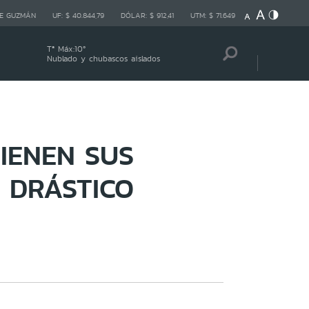
E GUZMÁN
UF:
$ 40.844,79
DÓLAR:
$ 912,41
UTM:
$ 71.649
Tª Máx:
10
º
Nublado y chubascos aislados
TIENEN SUS
 DRÁSTICO