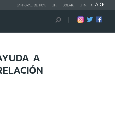
SANTORAL DE HOY:
UF:
DÓLAR:
UTM:
AYUDA A
RELACIÓN