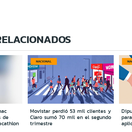
RELACIONADOS
NACIONAL
NA
nac
Movistar perdió 53 mil clientes y
Dipu
s de
Claro sumó 70 mil en el segundo
para
ecathlon
trimestre
apli