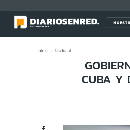
Click acá para ir directamente al contenido
NUESTR
Inicio
Nacional
GOBIER
CUBA Y 