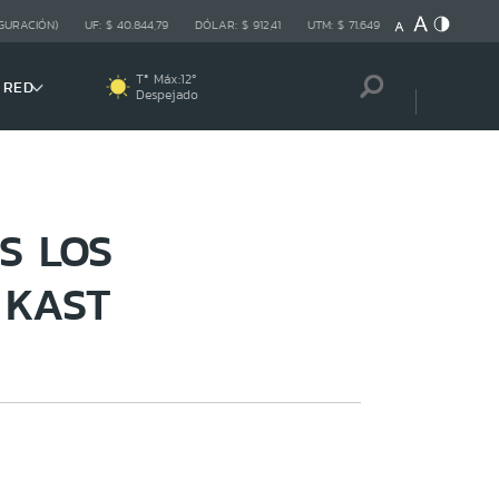
GURACIÓN)
UF:
$ 40.844,79
DÓLAR:
$ 912,41
UTM:
$ 71.649
Tª Máx:
12
º
 RED
Despejado
S LOS
 KAST