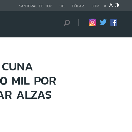
SANTORAL DE HOY:
UF:
DÓLAR:
UTM:
 CUNA
0 MIL POR
AR ALZAS