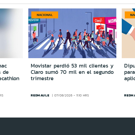
NACIONAL
NA
nac
Movistar perdió 53 mil clientes y
Dipu
s de
Claro sumó 70 mil en el segundo
para
ecathlon
trimestre
apli
REDMAULE
REDM
HRS
07/08/2026 - 11:10 HRS