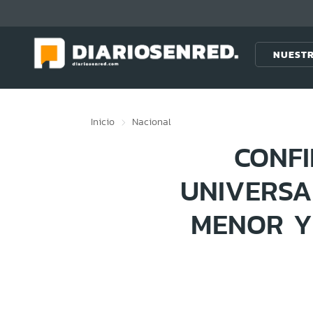
Click acá para ir directamente al contenido
NUESTR
Inicio
Nacional
CONF
UNIVERSA
MENOR Y