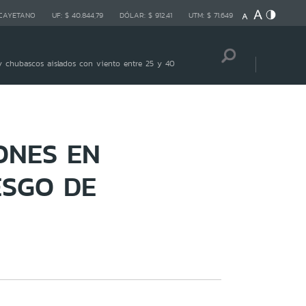
 CAYETANO
UF:
$ 40.844,79
DÓLAR:
$ 912,41
UTM:
$ 71.649
 chubascos aislados con viento entre 25 y 40
ONES EN
ESGO DE