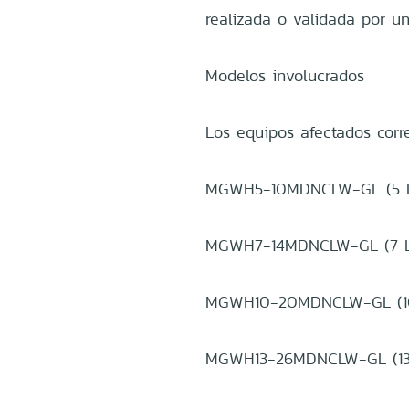
realizada o validada por un
Modelos involucrados
Los equipos afectados corr
MGWH5-10MDNCLW-GL (5 L
MGWH7-14MDNCLW-GL (7 L
MGWH10-20MDNCLW-GL (10
MGWH13-26MDNCLW-GL (13