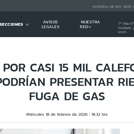
SANTORAL DE HOY:
SIXTO,
AVISOS
NUESTRA
SECCIONES
Tª Máx:
11
º
LEGALES
RED
Nublado y
km/h
 POR CASI 15 MIL CALEF
 PODRÍAN PRESENTAR RI
FUGA DE GAS
Miércoles 18 de febrero de 2026
18:32 hrs