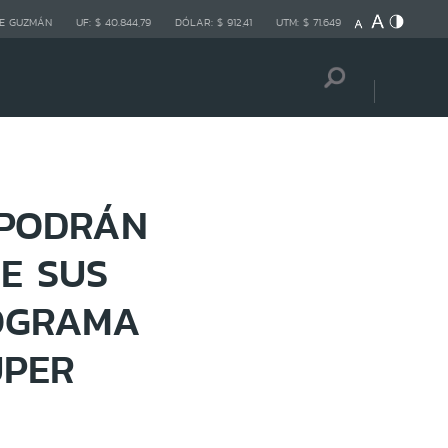
E GUZMÁN
UF:
$ 40.844,79
DÓLAR:
$ 912,41
UTM:
$ 71.649
 PODRÁN
E SUS
OGRAMA
UPER