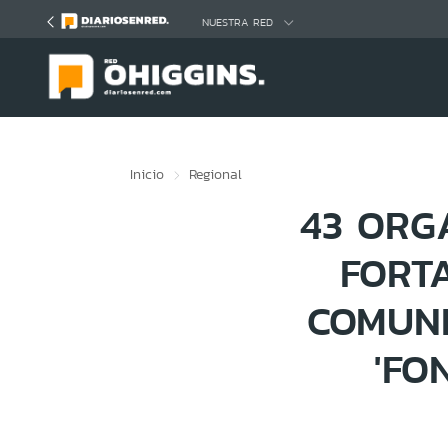
Click acá para ir directamente al contenido
NUESTRA RED
Inicio
Regional
43 ORG
FORT
COMUN
'FO