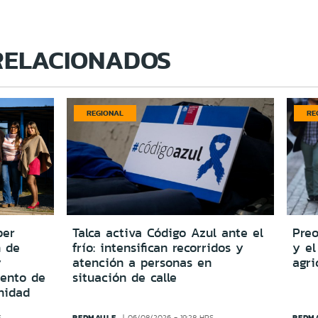
RELACIONADOS
REGIONAL
RE
per
Talca activa Código Azul ante el
Preo
n de
frío: intensifican recorridos y
y el
y
atención a personas en
agri
iento de
situación de calle
nidad
REDMAULE
REDM
S
06/08/2026 - 19:28 HRS